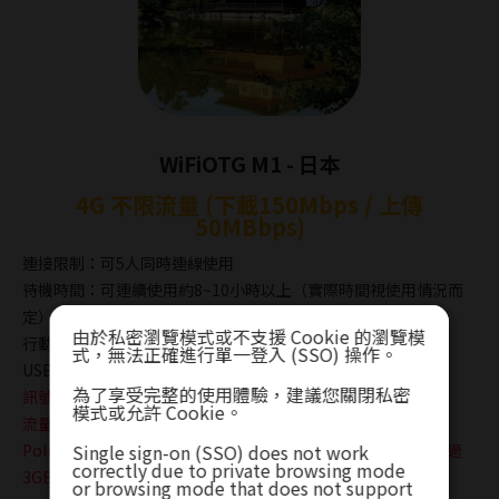
WiFiOTG M1 - 日本
4G 不限流量 (下載150Mbps / 上傳
50MBbps)
連接限制：可5人同時連線使用
待機時間：可連續使用約8~10小時以上（實際時間視使用情況而
定）
由於私密瀏覽模式或不支援 Cookie 的瀏覽模
由於私密瀏覽模式或不支援 Cookie 的瀏覽模
由於私密瀏覽模式或不支援 Cookie 的瀏覽模
行動電源 : 可當作行動電源使用 (5000mA), 內建Micro
式，無法正確進行單一登入 (SSO) 操作。
式，無法正確進行單一登入 (SSO) 操作。
式，無法正確進行單一登入 (SSO) 操作。
USB(1A)/USB Type-C(2A)/Lightning(2A)
為了享受完整的使用體驗，建議您關閉私密
為了享受完整的使用體驗，建議您關閉私密
為了享受完整的使用體驗，建議您關閉私密
訊號因地區、地形及建築物等因素收訊將有所差異
模式或允許 Cookie。
模式或允許 Cookie。
模式或允許 Cookie。
流量無限制，根據電信商網路通信公平使用原則(Fair Use
Policy)，建議不要短時間大量使用網路流量，或當每日使用超過
Single sign-on (SSO) does not work
Single sign-on (SSO) does not work
Single sign-on (SSO) does not work
correctly due to private browsing mode
correctly due to private browsing mode
correctly due to private browsing mode
3GB-5GB左右(根據經驗)，可能會被當地電信商短暫降速
or browsing mode that does not support
or browsing mode that does not support
or browsing mode that does not support