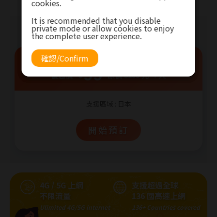
cookies.
cookies.
cookies.
It is recommended that you disable
It is recommended that you disable
It is recommended that you disable
private mode or allow cookies to enjoy
private mode or allow cookies to enjoy
private mode or allow cookies to enjoy
請選擇方案
the complete user experience.
the complete user experience.
the complete user experience.
日本 - 不限流量
確認/Confirm
確認/Confirm
確認/Confirm
99
優惠價
$
原價 $199 元
/ 天
支援區域 : 日本
開始預訂
4G / 5G 上網
支援超過全球
不限流量
136 國高速上網
Ulimited 4G/5G internet
136+ Countries covered